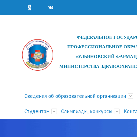
ФЕДЕРАЛЬНОЕ ГОСУДАР
ПРОФЕССИОНАЛЬНОЕ ОБРА
«УЛЬЯНОВСКИЙ ФАРМАЦ
МИНИСТЕРСТВА ЗДРАВООХРАН
Сведения об образовательной организации
Студентам
Олимпиады, конкурсы
Конт
Основные сведения
Сведения об образовательной
Рейтинги абитуриентов 2026
Обучение для лиц без
Дистанционное обучение
Конкурсы профессионального
Структу
Новост
Статист
Обучени
Расписа
Олимпиа