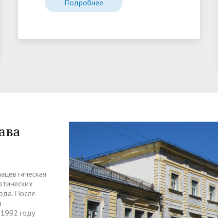
Подробнее
ава
мацевтическая
втических
ода. После
а
 1992 году