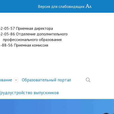
Версия для слабовидящих
 42-05-57 Приемная директора
2) 42-05-86 Отделение дополнительного
сионального образования
2-88-56 Приемная комиссия
ование
Образовательный портал
Трудоустройство выпускников
ние
торов
Образование
Специальности
Целевое обучение
Присвоение квалификационных
Расписание ГИА