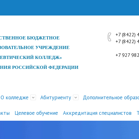
+7 (8422)
СТ
ВЕННОЕ БЮДЖЕТНОЕ
+7 (842
ЗОВАТЕЛЬНОЕ УЧРЕЖДЕНИЕ
профес
+7 927 98
ЕВТИЧЕСКИЙ КОЛЛЕДЖ»
ЕНИЯ РОССИЙСКОЙ ФЕДЕРАЦИИ
О колледже
Абитуриенту
Дополнительное образ
акты
Целевое обучение
Аккредитация специалистов
ра и органы управления
и
ика поданных заявлений
е специалистов с
ние занятий
ды, конкурсы, конференции
Документы
История
Психологическое тестирова
Перечень платных услуг
Расписание экзаменов
Мероприятия Совета дирек