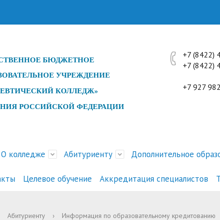
+7 (8422)
СТ
ВЕННОЕ БЮДЖЕТНОЕ
+7 (842
ЗОВАТЕЛЬНОЕ УЧРЕЖДЕНИЕ
профес
+7 927 98
ЕВТИЧЕСКИЙ КОЛЛЕДЖ»
ЕНИЯ РОССИЙСКОЙ ФЕДЕРАЦИИ
О колледже
Абитуриенту
Дополнительное образ
акты
Целевое обучение
Аккредитация специалистов
ра и органы управления
и
ика поданных заявлений
е специалистов с
ние занятий
ды, конкурсы, конференции
Документы
История
Психологическое тестирова
Перечень платных услуг
Расписание экзаменов
Мероприятия Совета дирек
Абитуриенту
›
Информация по образовательному кредитованию