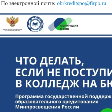
По электронной почте:
obrkreditspo@firpo.ru
езентации наших
Шаг к профессиональному
ьностей
самоопределению