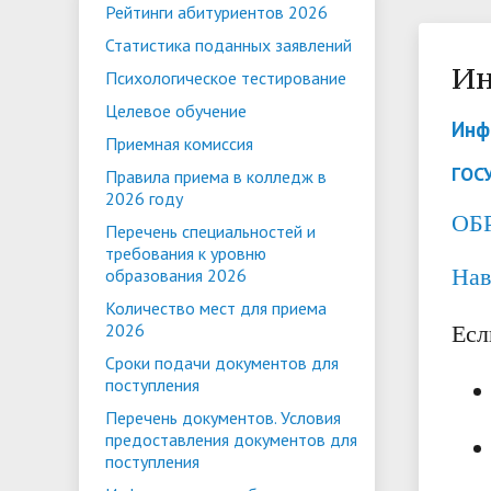
Рейтинги абитуриентов 2026
организации
медицинского образования
мастерства
образов
медицин
Приемная комиссия
Студенческое самоуправление
Достиж
Правила
Волонте
Статистика поданных заявлений
образов
году
Ин
Педагогический состав
Обращения граждан
Трудоустройство выпускников
Материа
Противо
Демонст
Психологическое тестирование
обеспеч
Целевое обучение
Инф
образов
Приемная комиссия
Перечень документов. Условия
Профессиональная навигация
Информа
Правила
Гостевая книга
Инклюзи
ГОС
Доступн
Правила приема в колледж в
предоставления документов для
прохож
студент
2026 году
Положение об отделении
Новости
поступления
обязате
ОБ
Международное сотрудничество
Организ
Перечень специальностей и
дополнительного
Профилактика коронавирусной
Библиот
медицин
требования к уровню
образов
профессионального образования
инфекции
Нав
образования 2026
(обслед
ССК
Количество мест для приема
2026
Есл
Сроки подачи документов для
поступления
Перечень документов. Условия
предоставления документов для
поступления
Информация по образовательному
Общежи