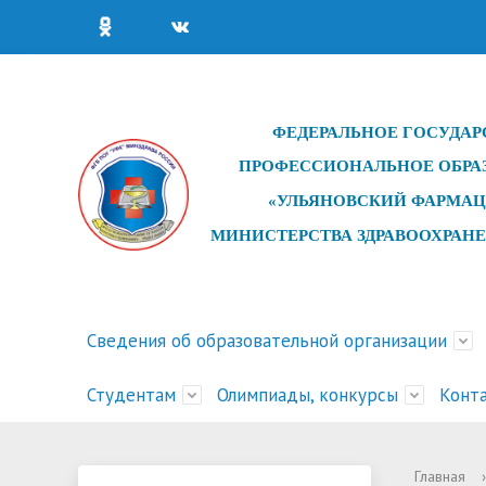
ФЕДЕРАЛЬНОЕ ГОСУДАР
ПРОФЕССИОНАЛЬНОЕ ОБРА
«УЛЬЯНОВСКИЙ ФАРМАЦ
МИНИСТЕРСТВА ЗДРАВООХРАН
Сведения об образовательной организации
Студентам
Олимпиады, конкурсы
Конт
Основные сведения
Сведения об образовательной
Рейтинги абитуриентов 2026
Обучение для лиц без
Дистанционное обучение
Конкурсы профессионального
Структу
Новост
Статист
Обучени
Расписа
Олимпиа
Главная
›