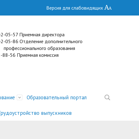
Версия для слабовидящих
 42-05-57 Приемная директора
2) 42-05-86 Отделение дополнительного
сионального образования
2-88-56 Приемная комиссия
ование
Образовательный портал
Трудоустройство выпускников
ние
торов
Образование
Специальности
Целевое обучение
Присвоение квалификационных
Расписание ГИА