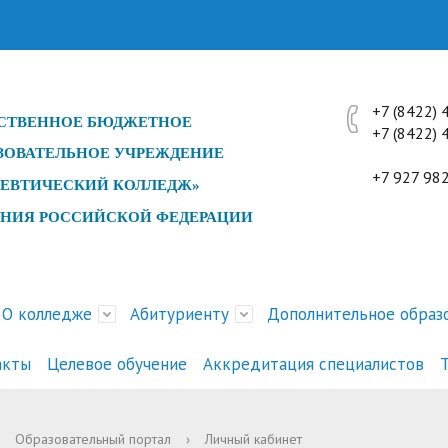
+7 (8422)
СТ
ВЕННОЕ БЮДЖЕТНОЕ
+7 (842
ЗОВАТЕЛЬНОЕ УЧРЕЖДЕНИЕ
профес
+7 927 98
ЕВТИЧЕСКИЙ КОЛЛЕДЖ»
ЕНИЯ РОССИЙСКОЙ ФЕДЕРАЦИИ
О колледже
Абитуриенту
Дополнительное образ
акты
Целевое обучение
Аккредитация специалистов
ра и органы управления
и
ика поданных заявлений
е специалистов с
ние занятий
ды, конкурсы, конференции
Документы
История
Психологическое тестирова
Перечень платных услуг
Расписание экзаменов
Мероприятия Совета дирек
Образовательный портал
›
Личный кабинет