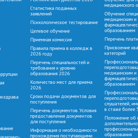
медицинского 
Статистика поданных
заявлений
Обучение специ
медицинским и
Психологическое тестирование
фармацевтичес
образованием
Целевое обучение
Перечень платн
Приемная комиссия
Присвоение кв
а
Правила приема в колледж в
категорий
2026 году
Профессиональ
Перечень специальностей и
переподготовка
требования к уровню
медицинским и
образования 2026
оррупции
фармацевтичес
Количество мест для приема
ая
образованием
2026
Профессиональ
Сроки подачи документов для
инздрава
переподготовк
поступления
слушателей, и
в стаже более 
Перечень документов. Условия
предоставления документов
Положение об 
для поступления
дополнительно
ование
профессиональ
Информация о необходимости
образования
прохождения поступающими
мационно-