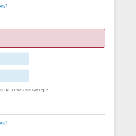
оль?
я на этом компьютере
оль?