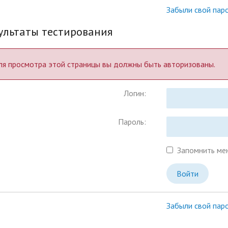
Забыли свой пар
езентации наших
Шаг к профессиональному
ультаты тестирования
ьностей
самоопределению
ля просмотра этой страницы вы должны быть авторизованы.
Логин:
Пароль:
Запомнить мен
Забыли свой пар