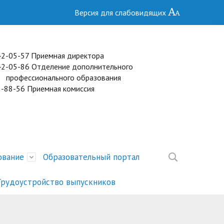
Версия для слабовидящих
 42-05-57 Приемная директора
2) 42-05-86 Отделение дополнительного
сионального образования
2-88-56 Приемная комиссия
ование
Образовательный портал
Трудоустройство выпускников
ние
торов
Образование
Специальности
Целевое обучение
Присвоение квалификационных
Расписание ГИА