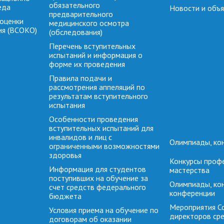
обязательного
еда
Новости и объ
предварительного
 оценки
медицинского осмотра
ия (ВСОКО)
(обследования)
Перечень вступительных
испытаний и информация о
форме их проведения
Правила подачи и
рассмотрения аппеляций по
результатам вступительного
испытания
Особенности проведения
вступительных испытаний для
инвалидов и лиц с
Олимпиады, ко
ограниченными возможностями
здоровья
Конкурсы проф
Информация для студентов
мастерства
поступивших на обучение за
Олимпиады, кон
счет средств федерального
конференции
бюджета
Мероприятия С
Условия приема на обучение по
директоров ср
договорам об оказании