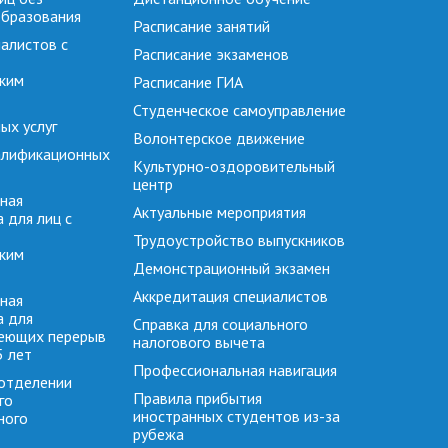
образования
Расписание занятий
алистов с
Расписание экзаменов
ким
Расписание ГИА
Студенческое самоуправление
ых услуг
Волонтерское движение
алификационных
Культурно-оздоровительный
центр
ная
Актуальные мероприятия
 для лиц с
Трудоустройство выпускников
ким
Демонстрационный экзамен
Аккредитация специалистов
ная
а для
Справка для социального
меющих перерыв
налогового вычета
5 лет
Профессиональная навигация
отделении
Правила прибытия
го
иностранных студентов из-за
ного
рубежа