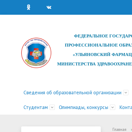
ФЕДЕРАЛЬНОЕ ГОСУДАР
ПРОФЕССИОНАЛЬНОЕ ОБРА
«УЛЬЯНОВСКИЙ ФАРМАЦ
МИНИСТЕРСТВА ЗДРАВООХРАН
Сведения об образовательной организации
Студентам
Олимпиады, конкурсы
Конт
Основные сведения
Сведения об образовательной
Рейтинги абитуриентов 2026
Обучение для лиц без
Дистанционное обучение
Конкурсы профессионального
Структу
Новост
Статист
Обучени
Расписа
Олимпиа
Главная
›